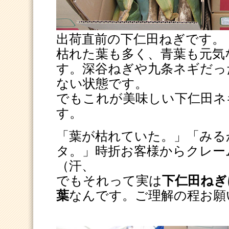
出荷直前の下仁田ねぎです。
枯れた葉も多く、青葉も元気
す。深谷ねぎや九条ネギだっ
ない状態です。
でもこれが美味しい下仁田ネ
す。
「葉が枯れていた。」「みる
タ。」時折お客様からクレー
（汗、
でもそれって実は
下仁田ねぎ
葉
なんです。ご理解の程お願