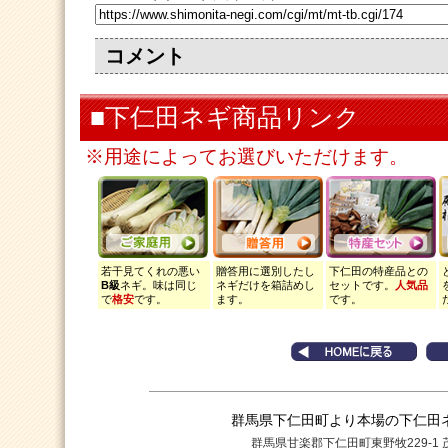
コメント
■下仁田ネギ商品リンク
※用途によってお選びいただけます。
若干見てくれの悪い
贈答用に選別したし
下仁田の特産品との
B級
ネギ。味は同じ
ネギだけを箱詰めし
セットです。
人気品
で
格安
です。
ます。
です。
群馬県下仁田町より本場の下仁田
群馬県甘楽郡下仁田町東野牧229-