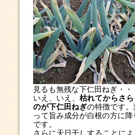
見るも無残な下仁田ねぎ・・
いえ、いえ、
枯れてからさら
のが下仁田ねぎ
の特徴です。
って旨み成分が白根の方に降
です。
さらに天日干しすることによ