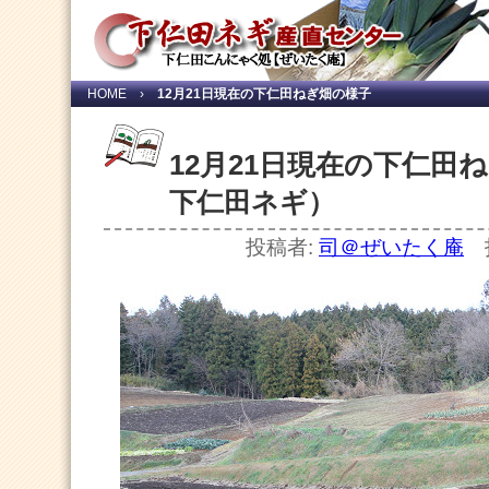
HOME
›
12月21日現在の下仁田ねぎ畑の様子
12月21日現在の下仁田
下仁田ネギ）
投稿者:
司＠ぜいたく庵
投