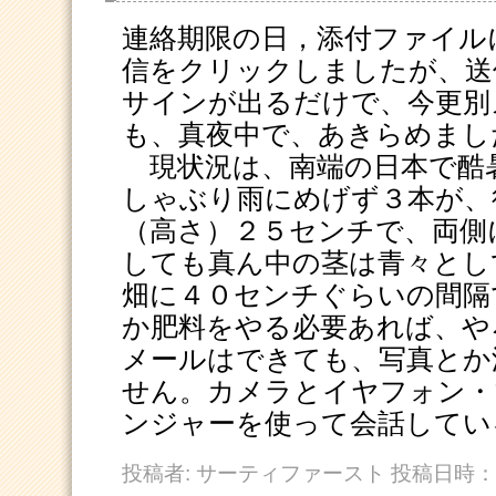
連絡期限の日，添付ファイル
信をクリックしましたが、送
サインが出るだけで、今更別
も、真夜中で、あきらめまし
現状況は、南端の日本で酷
しゃぶり雨にめげず３本が、
（高さ）２５センチで、両側
しても真ん中の茎は青々とし
畑に４０センチぐらいの間隔
か肥料をやる必要あれば、や
メールはできても、写真とか
せん。カメラとイヤフォン・
ンジャーを使って会話してい
投稿者: サーティファースト 投稿日時：200