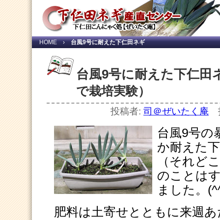
HOME
›
台風9号に耐えた下仁田ネギ
台風9号に耐えた下仁田
で栽培実験）
投稿者:
司＠ぜいたく庵
投
台風9号の
か耐えた下
（それど
のことは
ました。(^
肥料は土寄せとともに来週あ