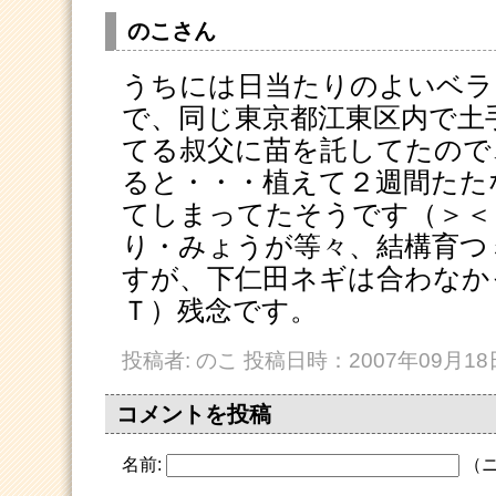
のこさん
うちには日当たりのよいベラ
で、同じ東京都江東区内で土
てる叔父に苗を託してたので
ると・・・植えて２週間たた
てしまってたそうです（＞＜
り・みょうが等々、結構育つ
すが、下仁田ネギは合わなか
Ｔ）残念です。
投稿者: のこ 投稿日時：2007年09月18日 
コメントを投稿
名前:
（ニ