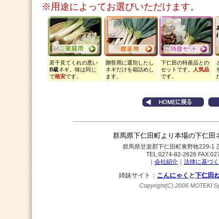
※用途によってお選びいただけます。
若干見てくれの悪い
贈答用に選別したし
下仁田の特産品との
B級
ネギ。味は同じ
ネギだけを箱詰めし
セットです。
人気品
で
格安
です。
ます。
です。
群馬県下仁田町より本場の下仁田
群馬県甘楽郡下仁田町東野牧229-
TEL:0274-82-2626 FAX:02
｜
会社紹介
｜
法律に基づく
姉妹サイト：
こんにゃく
と
下仁田
Copyright(C) 2006 MOTEKI Sy