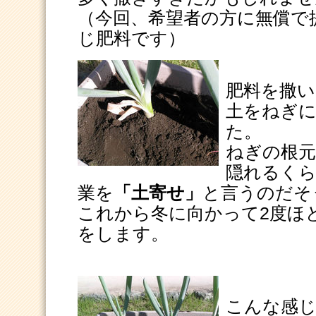
（今回、希望者の方に無償で
じ肥料です）
肥料を撒い
土をねぎ
た。
ねぎの根元
隠れるく
業を
「土寄せ」
と言うのだそ
これから冬に向かって2度ほ
をします。
こんな感