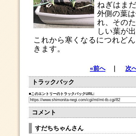
ねぎはま
外側の葉は
れ、その
しい葉が
これから寒くなるにつれどん
きます。
«前へ
｜
次へ
トラックバック
■
このエントリーのトラックバックURL:
コメント
すだちちゃんさん