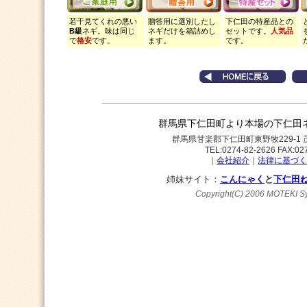
若干見てくれの悪い
贈答用に選別したし
下仁田の特産品との
B級
ネギ。味は同じ
ネギだけを箱詰めし
セットです。
人気品
で
格安
です。
ます。
です。
群馬県下仁田町より本場の下仁田
群馬県甘楽郡下仁田町東野牧229-
TEL:0274-82-2626 FAX:02
｜
会社紹介
｜
法律に基づく
姉妹サイト：
こんにゃく
と
下仁田
Copyright(C) 2006 MOTEKI Sy