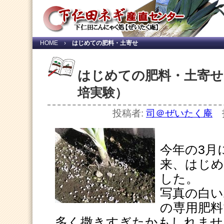
HOME
›
はじめての肥料・土寄せ
はじめての肥料・土寄せ
培実験）
投稿者:
司＠ぜいたく庵
投
今年の3月
来、はじ
した。
写真の白い
の専用肥料
多く撒きすぎたかもしれません